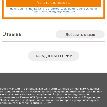
Нажимая на кнопку Узнать стоимость, вы принимаете условия
Политики конфиденциальности.
Отзывы
Добавить отзыв
НАЗАД К КАТЕГОРИИ
optica-vizhu.ru — официальный сайт сети салонов оптики ВИЖУ. Данный
интернет-сайт носит исключительно информационный характер и ни при
каких условиях не является публичной офертой, определяемой
положениями Статьи 437 Гражданского кодекса Российской Федерации.
Чтобы получить информацию о стоимости товаров и услуг, пожалуйста,
обращайтесь в салоны оптики ВИЖУ.