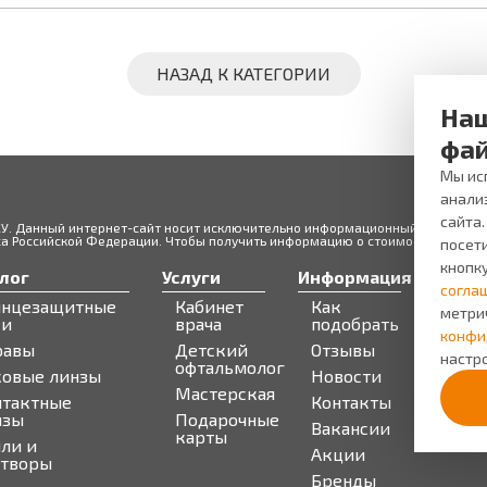
НАЗАД К КАТЕГОРИИ
Наш
фай
Мы исп
анали
сайта
ЖУ. Данный интернет-сайт носит исключительно информационный характер и
 Российской Федерации. Чтобы получить информацию о стоимости товаров 
посети
кнопк
лог
Услуги
Информация
Серв
согла
лнцезащитные
Кабинет
Как
Запи
метри
ки
врача
подобрать
Бону
конфи
равы
Детский
Отзывы
про
настро
офтальмолог
ковые линзы
Новости
Мастерская
нтактные
Контакты
нзы
Подарочные
Вакансии
карты
ли и
Акции
створы
Бренды