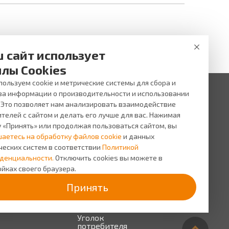
 сайт использует
лы Cookies
ользуем cookie и метрические системы для сбора и
за информации о производительности и использовании
. Это позволяет нам анализировать взаимодействие
 ни при каких условиях не является публичной офертой,
и услуг, пожалуйста, обращайтесь в салоны оптики ВИЖУ.
телей с сайтом и делать его лучше для вас. Нажимая
у «Принять» или продолжая пользоваться сайтом, вы
исы
О компании
шаетесь на обработку файлов cookie
и данных
сь на прием
О
ческих систем в соответствии
Политикой
компании
сная
денциальности.
Отключить cookies вы можете в
грамма
Персонал
йках своего браузера.
Новости
Принять
Прайс-
лист на
услуги
Уголок
потребителя