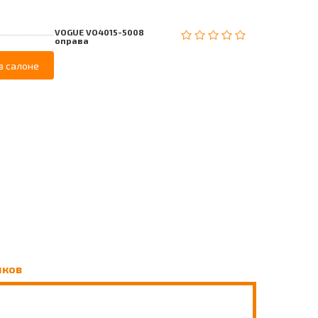
VOGUE VO4015-5008
оправа
в салоне
чков