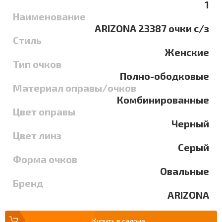
1
Наименование
ARIZONA 23387 очки с/з
Стиль
Женские
Тип очков
Полно-ободковые
Материал оправы/очков
Комбинированные
Цвет оправы
Черный
Цвет линз
Серый
Форма очков
Овальные
Бренд
ARIZONA
Купить в салоне