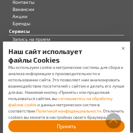
Контакты
Вакансии
Акции
Бренды
Сервисы
Запись на прием
Бонусная программа
Наш сайт использует
О компании
файлы Cookies
О компании
Мы используем cookie и метрические системы для сбора и
Персонал
анализа информации о производительности и
Новости
использовании сайта. Это позволяет нам анализировать
Прайс-лист на услуги
взаимодействие посетителей с сайтом и делать его лучше
Уголок потребителя
для вас. Нажимая кнопку «Принять» или продолжая
пользоваться сайтом, вы
соглашаетесь на обработку
файлов cookie
и данных метрических систем в
соответствии
Политикой конфиденциальности.
Отключить
cookies вы можете в настройках своего браузера.
Создание сайта Space App
Политика
Принять
конфиденциальности
ИП Шляхтинцев Н.В. ИНН: 645110566400