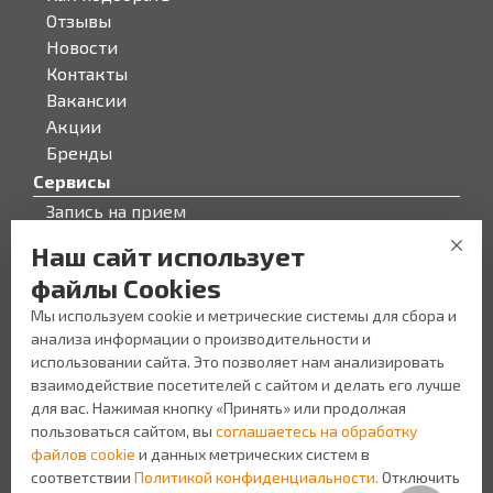
Отзывы
Новости
Контакты
Вакансии
Акции
Бренды
Сервисы
Запись на прием
Бонусная программа
Наш сайт использует
О компании
файлы Cookies
О компании
Мы используем cookie и метрические системы для сбора и
Персонал
анализа информации о производительности и
Новости
использовании сайта. Это позволяет нам анализировать
Прайс-лист на услуги
взаимодействие посетителей с сайтом и делать его лучше
Уголок потребителя
для вас. Нажимая кнопку «Принять» или продолжая
пользоваться сайтом, вы
соглашаетесь на обработку
файлов cookie
и данных метрических систем в
соответствии
Политикой конфиденциальности.
Отключить