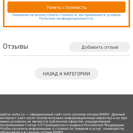
Нажимая на кнопку Узнать стоимость, вы принимаете условия
Политики конфиденциальности.
Отзывы
Добавить отзыв
НАЗАД К КАТЕГОРИИ
optica-vizhu.ru — официальный сайт сети салонов оптики ВИЖУ. Данный
интернет-сайт носит исключительно информационный характер и ни при
каких условиях не является публичной офертой, определяемой
положениями Статьи 437 Гражданского кодекса Российской Федерации.
Чтобы получить информацию о стоимости товаров и услуг, пожалуйста,
обращайтесь в салоны оптики ВИЖУ.