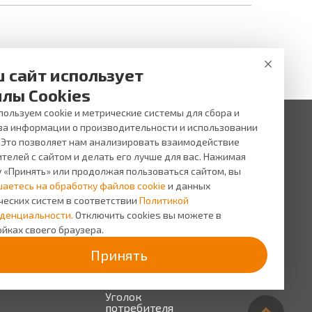
 сайт использует
лы Cookies
ользуем cookie и метрические системы для сбора и
за информации о производительности и использовании
. Это позволяет нам анализировать взаимодействие
 ни при каких условиях не является публичной офертой,
и услуг, пожалуйста, обращайтесь в салоны оптики ВИЖУ.
телей с сайтом и делать его лучше для вас. Нажимая
у «Принять» или продолжая пользоваться сайтом, вы
исы
О компании
шаетесь на обработку файлов cookie
и данных
сь на прием
О
ческих систем в соответствии
Политикой
компании
сная
денциальности.
Отключить cookies вы можете в
грамма
Персонал
йках своего браузера.
Новости
Принять
Прайс-
лист на
услуги
Уголок
потребителя