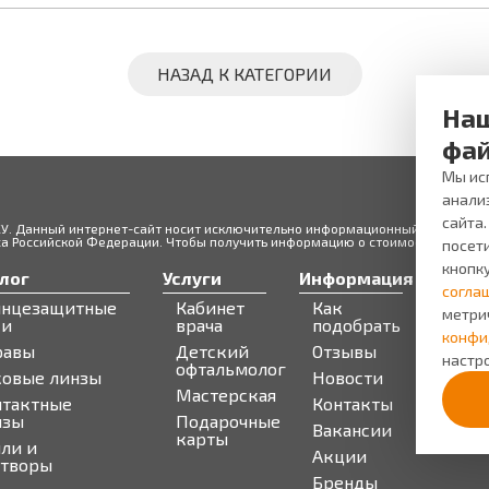
НАЗАД К КАТЕГОРИИ
Наш
фай
Мы исп
анали
сайта
ЖУ. Данный интернет-сайт носит исключительно информационный характер и
 Российской Федерации. Чтобы получить информацию о стоимости товаров 
посети
кнопк
лог
Услуги
Информация
Серв
согла
лнцезащитные
Кабинет
Как
Запи
метри
ки
врача
подобрать
Бону
конфи
равы
Детский
Отзывы
про
настро
офтальмолог
ковые линзы
Новости
Мастерская
нтактные
Контакты
нзы
Подарочные
Вакансии
карты
ли и
Акции
створы
Бренды