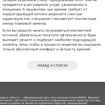
нуждаются в регулярном уходе, увлажнении и
очищении. А пациентам, чье зрение требует от
корригирующей оптики широкого спектра
характеристик, специалист посоветует контактные
линзы плановой замены.
Если вы решили начать пользоваться контактной
оптикой, обязательно посетите офтальмолога! Врач
выпишет рецепт и подберет наиболее подходящую
линейку линз, чтобы в процессе ношения вы ощущали
только абсолютный комфорт и четкость зрения!
НАЗАД К СПИСКУ
optica-vizhu.ru — официальный сайт сети салонов оптики ВИЖУ. Данный
интернет-сайт носит исключительно информационный характер и ни при
каких условиях не является публичной офертой, определяемой